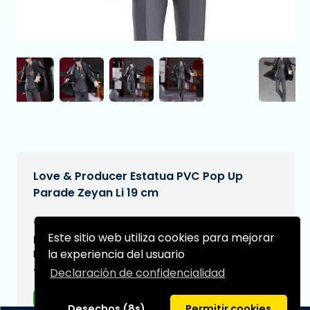
Love & Producer Estatua PVC Pop Up
Parade Zeyan Li 19 cm
€44,95
[Sujeto a cambios]
Este sitio web utiliza cookies para mejorar
Fecha de entrega prevista:
la experiencia del usuario
N/A
Declaración de confidencialidad
Tipo:
Figuras de anime
Desechos (8s)
Permitir cookies