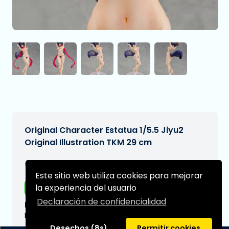
Original Character Estatua 1/5.5 Jiyu2
Original Illustration TKM 29 cm
€232,95
[Sujeto a cambios]
Este sitio web utiliza cookies para mejorar
la experiencia del usuario
Envío gratis
Declaración de confidencialidad
Fecha de entrega prevista:
N/A
Desechos (8s)
Permitir cookies