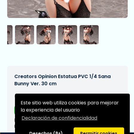
Creators Opinion Estatua PVC 1/4 Sana
Bunny Ver. 30 cm
€349,95
[Sujeto a cambios]
Este sitio web utiliza cookies para mejorar
la experiencia del usuario
Envío gratis
Declaración de confidencialidad
Fecha de entrega prevista:
N/A
Desechos (8s)
Permitir cookies