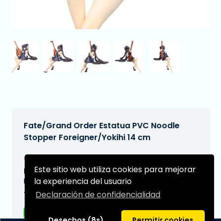
Fate/Grand Order Estatua PVC Noodle
Stopper Foreigner/Yokihi 14 cm
€25,95
[Sujeto a cambios]
Este sitio web utiliza cookies para mejorar
Fecha de entrega prevista:
la experiencia del usuario
N/A
Declaración de confidencialidad
Tipo:
Figuras de anime
Desechos (8s)
Permitir cookies