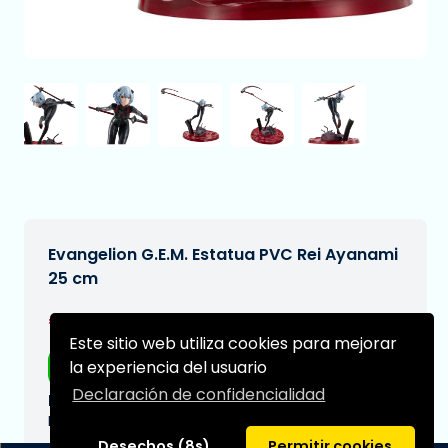
Evangelion G.E.M. Estatua PVC Rei Ayanami
25 cm
€212,95
[Sujeto a cambios]
Este sitio web utiliza cookies para mejorar
la experiencia del usuario
Envío gratis
Declaración de confidencialidad
Fecha de entrega prevista:
N/A
Desechos (8s)
Permitir cookies