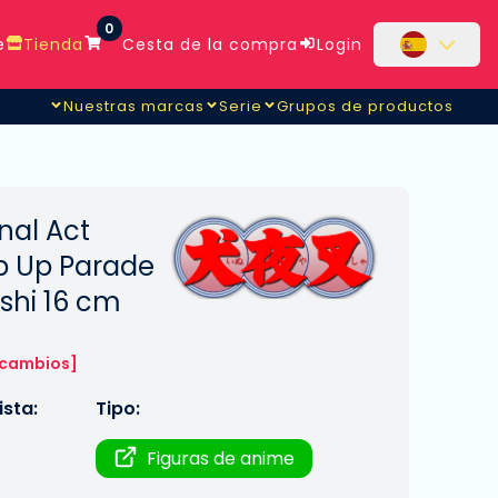
0
e
Tienda
Cesta de la compra
Login
Nuestras marcas
Serie
Grupos de productos
nal Act
p Up Parade
shi 16 cm
 cambios]
sta:
Tipo:
Figuras de anime