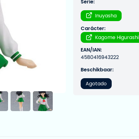
Serie:
Inuyasha
Carácter:
Kagome Higurashi
EAN/IAN:
4580416943222
Beschikbaar:
Agotado