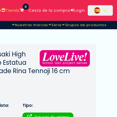
0
e
Tienda
Cesta de la compra
Login
Nuestras marcas
Serie
Grupos de productos
nnoji
saki High
b Estatua
ade Rina Tennoji 16 cm
sta:
Tipo: