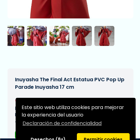
Inuyasha The Final Act Estatua PVC Pop Up
Parade Inuyasha 17 cm
€42,99
[Sujeto a cambios]
Este sitio web utiliza cookies para mejorar
Fecha de entrega prevista:
la experiencia del usuario
N/A
Declaración de confidencialidad
Tipo:
Figuras de anime
Desechos (8s)
Permitir cookies