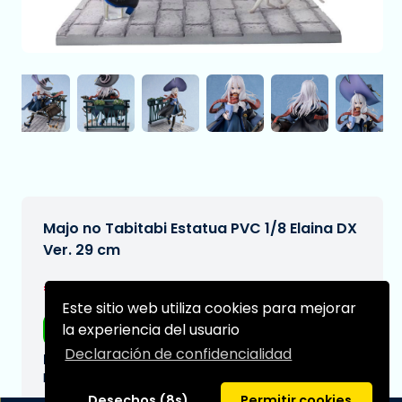
Majo no Tabitabi Estatua PVC 1/8 Elaina DX
Ver. 29 cm
€232,95
[Sujeto a cambios]
Este sitio web utiliza cookies para mejorar
la experiencia del usuario
Envío gratis
Declaración de confidencialidad
Fecha de entrega prevista:
N/A
Desechos (8s)
Permitir cookies