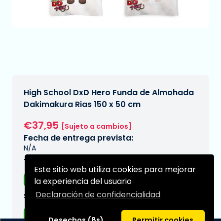
High School DxD Hero Funda de Almohada
Dakimakura Rias 150 x 50 cm
€37,95
[Sujeto a cambios]
Fecha de entrega prevista:
N/A
Tipo:
Este sitio web utiliza cookies para mejorar
Almohadas
la experiencia del usuario
Declaración de confidencialidad
Serie:
High school DxD
Desechos (8s)
Permitir cookies