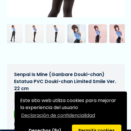
Senpai Is Mine (Ganbare Douki-chan)
Estatua PVC Douki-chan Limited Smile Ver.
22 cm
€184,95
Este sitio web utiliza cookies para mejorar
[Sujeto a cambios]
la experiencia del usuario
Envío gratis
Declaración de confidencialidad
Fecha de entrega prevista:
N/A
Desechos (8s)
Permitir cookies