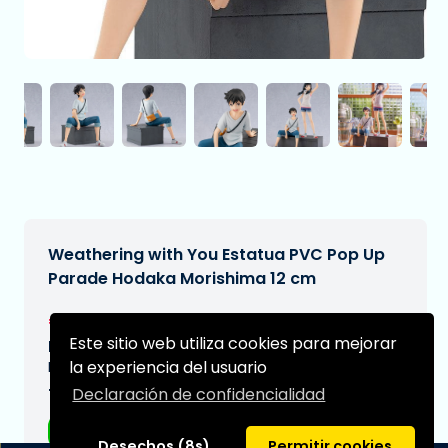
Weathering with You Estatua PVC Pop Up
Parade Hodaka Morishima 12 cm
€41,95
[Sujeto a cambios]
Este sitio web utiliza cookies para mejorar
Fecha de entrega prevista:
la experiencia del usuario
N/A
Tipo:
Declaración de confidencialidad
Figuras de anime
Desechos (8s)
Permitir cookies