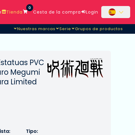
0
e
Tienda
Cesta de la compra
Login
Nuestras marcas
Serie
Grupos de productos
Estatuas PVC
uro Megumi
ra Limited
sta:
Tipo: