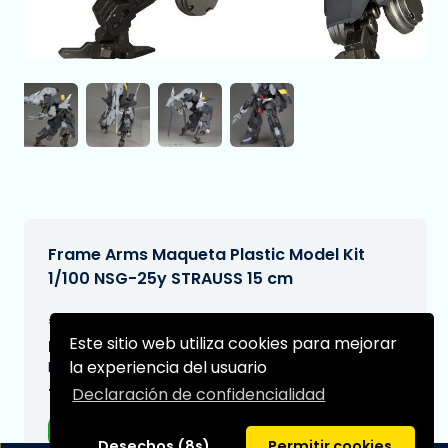
Frame Arms Maqueta Plastic Model Kit
1/100 NSG-25y STRAUSS 15 cm
€37,95
[Sujeto a cambios]
Este sitio web utiliza cookies para mejorar
Fecha de entrega prevista:
la experiencia del usuario
N/A
Declaración de confidencialidad
Tipo:
Figuras de anime
Desechos (8s)
Permitir cookies