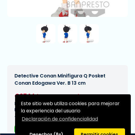
Detective Conan Minifigura Q Posket
Conan Edogawa Ver. B 13 cm
€27,14
[Sujeto a cambios]
Este sitio web utiliza cookies para mejorar
Fecha de entrega prevista:
N/A
la experiencia del usuario
Tipo:
Declaración de confidencialidad
Figuras de anime
Desechos (8s)
Permitir cookies