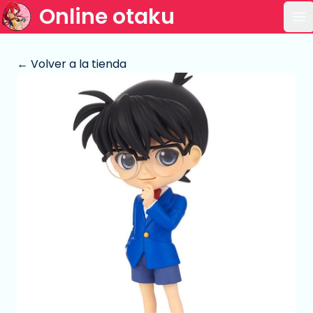
Online otaku
Ab
← Volver a la tienda