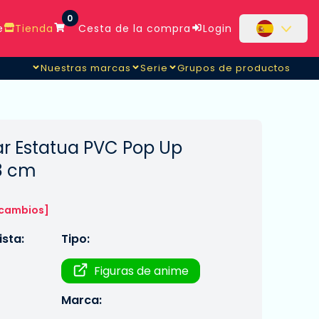
0
e
Tienda
Cesta de la compra
Login
Nuestras marcas
Serie
Grupos de productos
ar Estatua PVC Pop Up
18 cm
 cambios]
sta:
Tipo:
Figuras de anime
Marca: