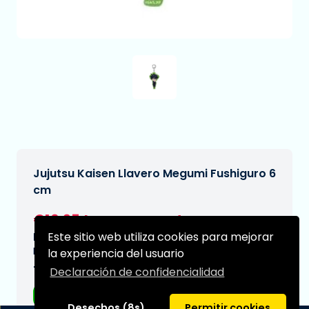
Jujutsu Kaisen Llavero Megumi Fushiguro 6
cm
€10,95
[Sujeto a cambios]
Este sitio web utiliza cookies para mejorar
Fecha de entrega prevista:
N/A
la experiencia del usuario
Tipo:
Declaración de confidencialidad
Accesorios
Desechos (8s)
Permitir cookies