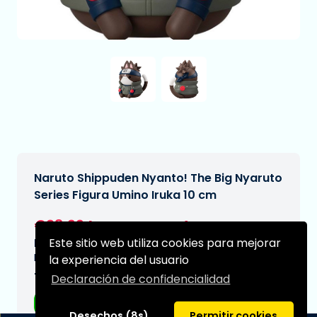
Naruto Shippuden Nyanto! The Big Nyaruto
Series Figura Umino Iruka 10 cm
€28,99
[Sujeto a cambios]
Este sitio web utiliza cookies para mejorar
Fecha de entrega prevista:
N/A
la experiencia del usuario
Tipo:
Declaración de confidencialidad
Figuras de anime
Desechos (8s)
Permitir cookies