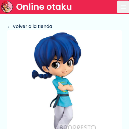
Online otaku
Ab
← Volver a la tienda