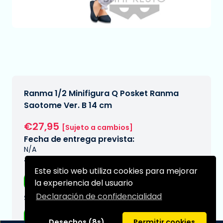
Ranma 1/2 Minifigura Q Posket Ranma
Saotome Ver. B 14 cm
€27,95
[Sujeto a cambios]
Fecha de entrega prevista:
N/A
Tipo:
Este sitio web utiliza cookies para mejorar
Figuras de anime
la experiencia del usuario
Declaración de confidencialidad
Serie:
Ranma
Desechos (8s)
Permitir cookies