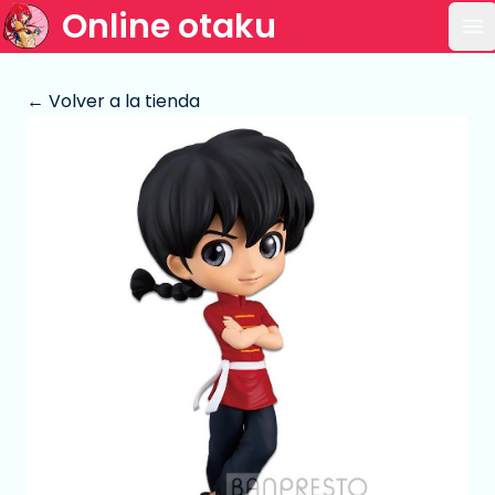
Online otaku
Ab
← Volver a la tienda