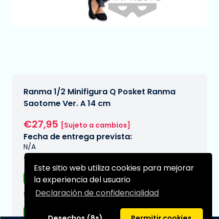
Ranma 1/2 Minifigura Q Posket Ranma
Saotome Ver. A 14 cm
€27,95
[Sujeto a cambios]
Fecha de entrega prevista:
N/A
Tipo:
Este sitio web utiliza cookies para mejorar
Figuras de anime
la experiencia del usuario
Declaración de confidencialidad
Serie:
Ranma
Desechos (8s)
Permitir cookies