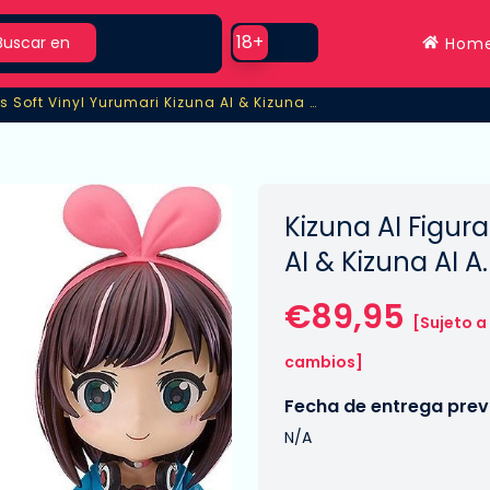
rch
Use setting
18+
Buscar en
Hom
Kizuna AI Figuras Soft Vinyl Yurumari Kizuna AI & Kizuna AI A.I.Games
s Soft Vinyl Yurumari Kizuna AI & Kizuna AI A.I.Games
Kizuna AI Figura
AI & Kizuna AI 
€89,95
[Sujeto a
cambios]
Fecha de entrega previ
N/A