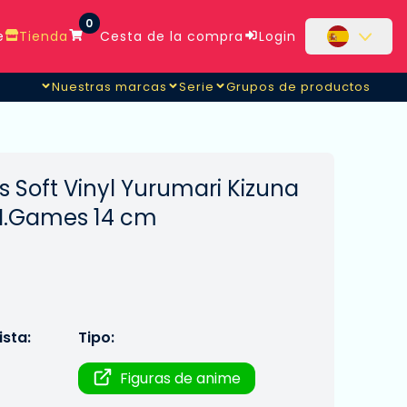
0
e
Tienda
Cesta de la compra
Login
Nuestras marcas
Serie
Grupos de productos
s Soft Vinyl Yurumari Kizuna
A.I.Games 14 cm
sta:
Tipo:
Figuras de anime