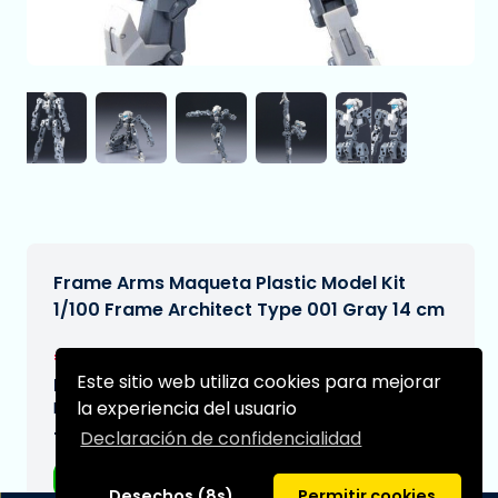
Frame Arms Maqueta Plastic Model Kit
1/100 Frame Architect Type 001 Gray 14 cm
€14,95
[Sujeto a cambios]
Este sitio web utiliza cookies para mejorar
Fecha de entrega prevista:
la experiencia del usuario
N/A
Declaración de confidencialidad
Tipo:
Figuras de anime
Desechos (8s)
Permitir cookies