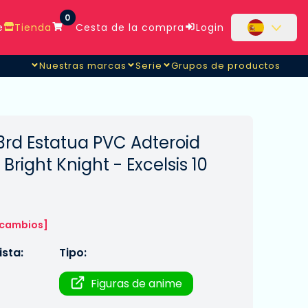
0
e
Tienda
Cesta de la compra
Login
Nuestras marcas
Serie
Grupos de productos
3rd Estatua PVC Adteroid
Bright Knight - Excelsis 10
 cambios]
sta:
Tipo:
Figuras de anime