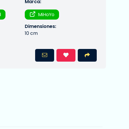
Marca:
d
MiHoYo
Dimensiones:
10 cm