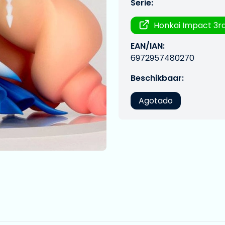
Serie:
Honkai Impact 3r
EAN/IAN:
6972957480270
Beschikbaar:
Agotado