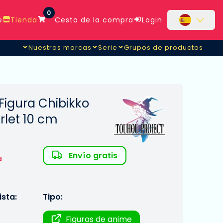
0
e
Tienda
Cesta de la compra
Login
Nuestras marcas
Serie
Grupos de productos
Figura Chibikko
rlet 10 cm
Envío gratis
a
sta:
Tipo:
Figuras de anime