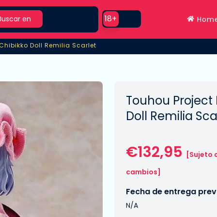
rch
Use setting
18+
Buscar en
Hom
Chibikko Doll Remilia Scarlet
Chibikko Doll Remilia Scarlet
Touhou Project 
Doll Remilia Sca
€132,95
[Sujeto 
cambios]
Fecha de entrega previ
N/A