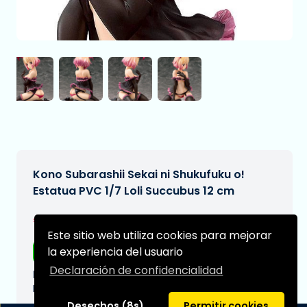
Kono Subarashii Sekai ni Shukufuku o!
Estatua PVC 1/7 Loli Succubus 12 cm
€179,97
[Sujeto a cambios]
Este sitio web utiliza cookies para mejorar
la experiencia del usuario
Envío gratis
Declaración de confidencialidad
Fecha de entrega prevista:
N/A
Desechos (8s)
Permitir cookies