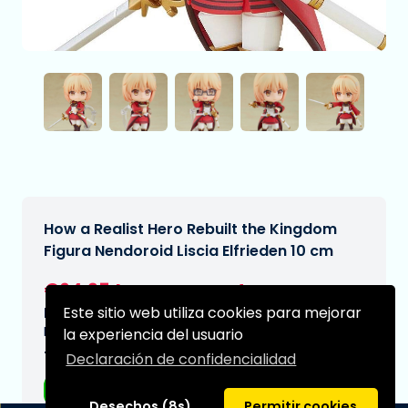
How a Realist Hero Rebuilt the Kingdom
Figura Nendoroid Liscia Elfrieden 10 cm
€64,95
[Sujeto a cambios]
Este sitio web utiliza cookies para mejorar
Fecha de entrega prevista:
N/A
la experiencia del usuario
Tipo:
Declaración de confidencialidad
Figuras de anime
Desechos (8s)
Permitir cookies