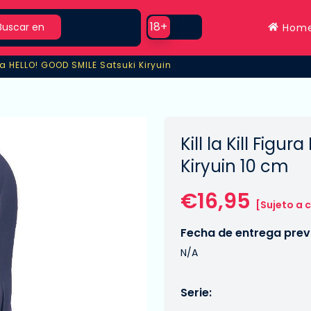
rch
Use setting
18+
Buscar en
Hom
a HELLO! GOOD SMILE Satsuki Kiryuin
a HELLO! GOOD SMILE Satsuki Kiryuin
Kill la Kill Fig
Kiryuin 10 cm
€16,95
[Sujeto a 
Fecha de entrega previ
N/A
Serie: