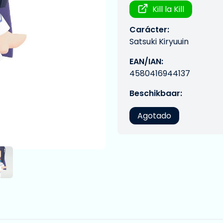
Kill la Kill
Carácter:
Satsuki Kiryuuin
EAN/IAN:
4580416944137
Beschikbaar:
Agotado