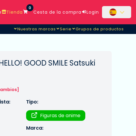
0
e
Tienda
Cesta de la compra
Login
Nuestras marcas
Serie
Grupos de productos
ura HELLO! GOOD SMILE Satsuki
cambios]
sta:
Tipo:
Figuras de anime
Marca: