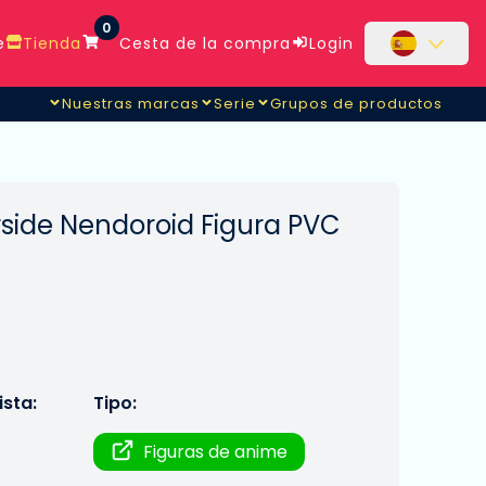
0
e
Tienda
Cesta de la compra
Login
Nuestras marcas
Serie
Grupos de productos
rside Nendoroid Figura PVC
sta:
Tipo:
Figuras de anime