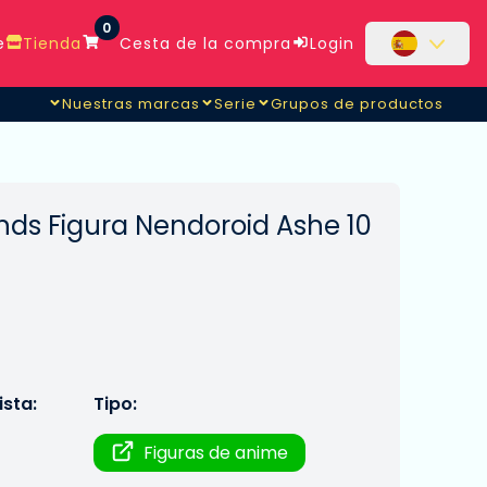
0
e
Tienda
Cesta de la compra
Login
Nuestras marcas
Serie
Grupos de productos
nds Figura Nendoroid Ashe 10
sta:
Tipo:
Figuras de anime