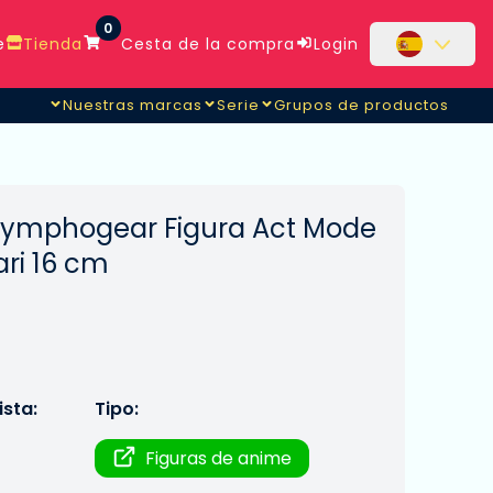
0
e
Tienda
Cesta de la compra
Login
Nuestras marcas
Serie
Grupos de productos
Symphogear Figura Act Mode
ri 16 cm
sta:
Tipo:
Figuras de anime