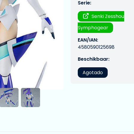
Serie:
Senki Zesshou
Symphogear
EAN/IAN:
4580590125698
Beschikbaar:
Agotado