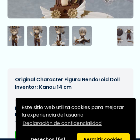
Original Character Figura Nendoroid Doll
Inventor: Kanou 14 cm
€97,95
[Sujeto a cambios]
Este sitio web utiliza cookies para mejorar
Fecha de entrega prevista:
la experiencia del usuario
N/A
Declaración de confidencialidad
Tipo:
Figuras de anime
Desechos (8s)
Permitir cookies