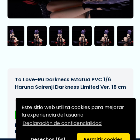
To Love-Ru Darkness Estatua PVC 1/6
Haruna Sairenji Darkness Limited Ver. 18 cm
€224,97
[Sujeto a cambios]
Este sitio web utiliza cookies para mejorar
la experiencia del usuario
Envío gratis
Declaración de confidencialidad
Fecha de entrega prevista:
N/A
Desechos (8s)
Permitir cookies