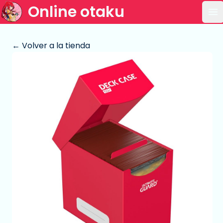
Online otaku
Ab
← Volver a la tienda