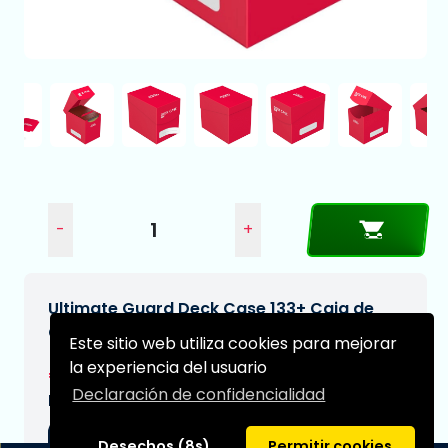
-
+
Ultimate Guard Deck Case 133+ Caja de
Cartas Tamaño Estándar Rojo
Este sitio web utiliza cookies para mejorar
la experiencia del usuario
€3,95
Declaración de confidencialidad
Fecha de entrega prevista:
04-09-2026
Desechos (8s)
Permitir cookies