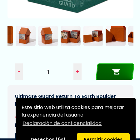
-
+
Ultimate Guard Return To Earth Boulder
Deck Case 100+ Tamaño Estándar Naranja
Este sitio web utiliza cookies para mejorar
la experiencia del usuario
€7,95
Declaración de confidencialidad
Fecha de entrega prevista:
03-09-2026
Desechos (8s)
Permitir cookies