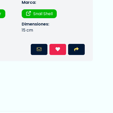
Marca:
r
Snail Shell
Dimensiones:
15 cm