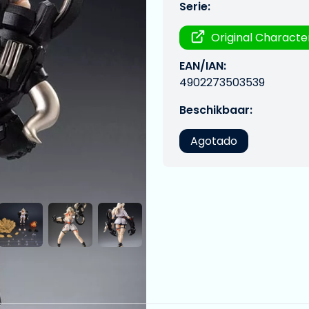
Serie:
Original Characte
EAN/IAN:
4902273503539
Beschikbaar:
Agotado