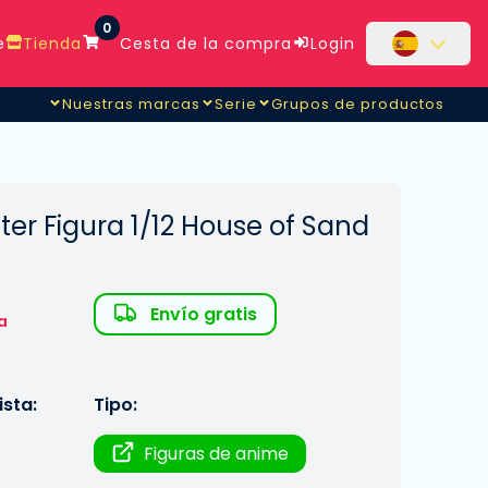
0
e
Tienda
Cesta de la compra
Login
Nuestras marcas
Serie
Grupos de productos
ter Figura 1/12 House of Sand
Envío gratis
a
sta:
Tipo:
Figuras de anime