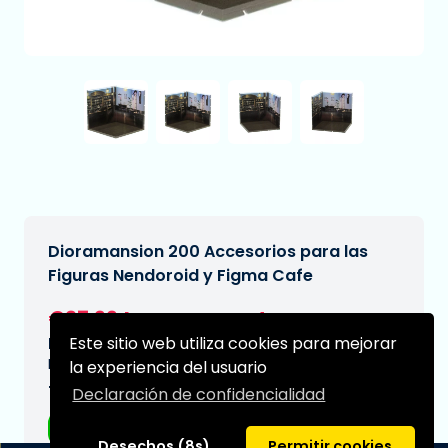
Dioramansion 200 Accesorios para las
Figuras Nendoroid y Figma Cafe
€27,99
[Sujeto a cambios]
Este sitio web utiliza cookies para mejorar
Fecha de entrega prevista:
N/A
la experiencia del usuario
Tipo:
Declaración de confidencialidad
Figuras de anime
Desechos (8s)
Permitir cookies