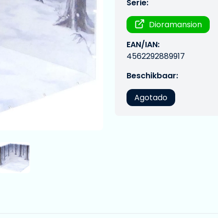
Serie:
Dioramansion
EAN/IAN:
4562292889917
Beschikbaar:
Agotado