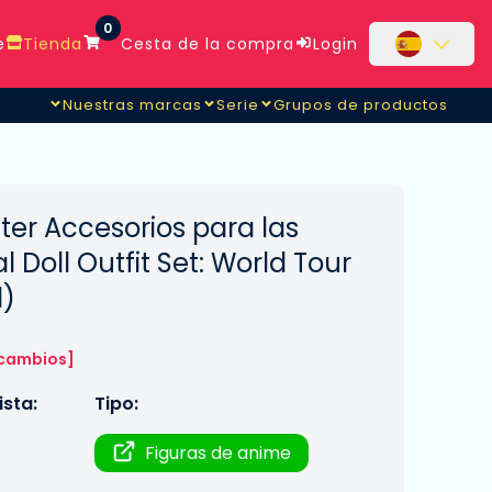
0
e
Tienda
Cesta de la compra
Login
Nuestras marcas
Serie
Grupos de productos
d Tour India - Boy (Red)
ter Accesorios para las
 Doll Outfit Set: World Tour
d)
 cambios]
sta:
Tipo:
Figuras de anime