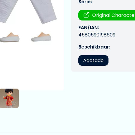
Serie:
Original Characte
EAN/IAN:
4580590198609
Beschikbaar:
Agotado