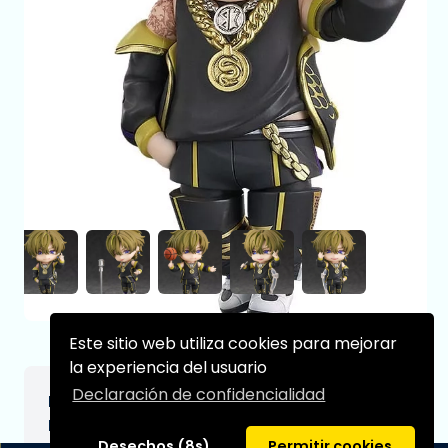
Este sitio web utiliza cookies para mejorar
la experiencia del usuario
Declaración de confidencialidad
Paradox Live Figura Nendoroid Chisei
Kuzuryu 10 cm
Desechos (8s)
Permitir cookies