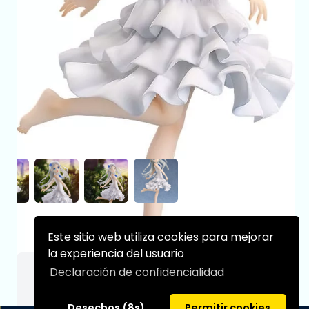
Este sitio web utiliza cookies para mejorar
la experiencia del usuario
Declaración de confidencialidad
Figura Anohana Menma Pop Up Parade 16
cm
Desechos (8s)
Permitir cookies