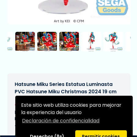
Hatsune Miku Series Estatua Luminasta
PVC Hatsune Miku Christmas 2024 19 cm
€21,99
Este sitio web utiliza cookies para mejorar
[Sujeto a cambios]
Fecha de entrega prevista:
la experiencia del usuario
N/A
Declaración de confidencialidad
Tipo:
Desechos (8s)
Permitir cookies