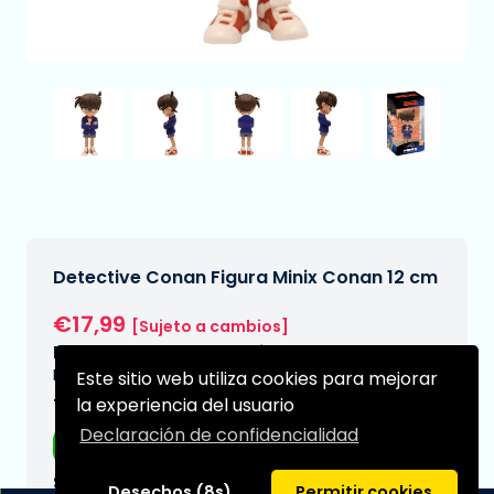
Detective Conan Figura Minix Conan 12 cm
€17,99
[Sujeto a cambios]
Fecha de entrega prevista:
N/A
Este sitio web utiliza cookies para mejorar
la experiencia del usuario
Tipo:
Declaración de confidencialidad
Figuras de anime
Serie:
Desechos (8s)
Permitir cookies