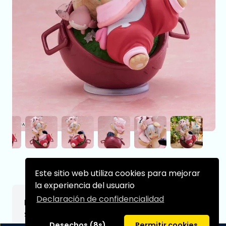
Este sitio web utiliza cookies para mejorar
la experiencia del usuario
Declaración de confidencialidad
Made in Abyss: The Golden City of the
Scorching Sun AMP Estatua PVC Statue
Desechos (8s)
Permitir cookies