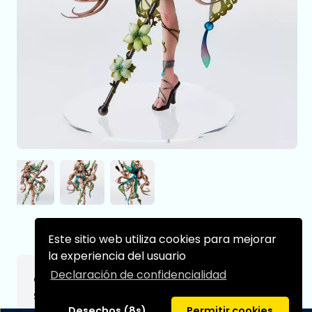
Este sitio web utiliza cookies para mejorar
la experiencia del usuario
Declaración de confidencialidad
Original Character Estatua PVC Elf Village
Series 1/6 9th Villager Ulysses Antenna
Desechos (8s)
Permitir cookies