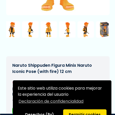
Naruto Shippuden Figura Minix Naruto
Iconic Pose (with fire) 12 cm
€17,99
[Sujeto a cambios]
Este sitio web utiliza cookies para mejorar
Fecha de entrega prevista:
la experiencia del usuario
N/A
Declaración de confidencialidad
Tipo:
Figuras de anime
Desechos (8s)
Permitir cookies