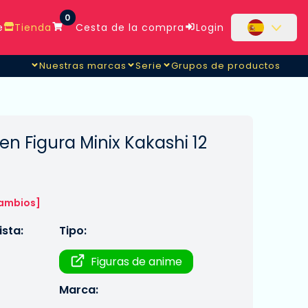
0
e
Tienda
Cesta de la compra
Login
Nuestras marcas
Serie
Grupos de productos
n Figura Minix Kakashi 12
cambios]
sta:
Tipo:
Figuras de anime
Marca: