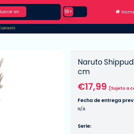
rch
Use setting
18+
Buscar en
Hom
Kakashi
Kakashi
Naruto Shippude
cm
€17,99
[Sujeto a 
Fecha de entrega previ
N/A
Serie: