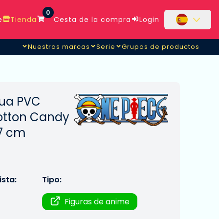
0
e
Tienda
Cesta de la compra
Login
Nuestras marcas
Serie
Grupos de productos
tua PVC
otton Candy
7 cm
sta:
Tipo:
Figuras de anime