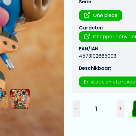
Serie:
One piece
Carácter:
Chopper Tony To
EAN/IAN:
4573102665003
Beschikbaar:
En stock en el prove
-
+