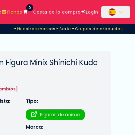
0
e
Tienda
Cesta de la compra
Login
Nuestras marcas
Serie
Grupos de productos
 Figura Minix Shinichi Kudo
cambios]
sta:
Tipo:
Figuras de anime
Marca: