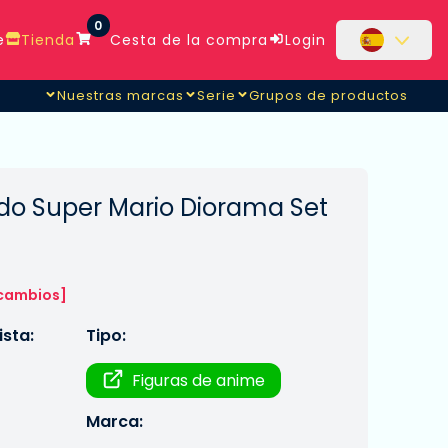
0
e
Tienda
Cesta de la compra
Login
Nuestras marcas
Serie
Grupos de productos
ndo Super Mario Diorama Set
 cambios]
sta:
Tipo:
Figuras de anime
Marca: