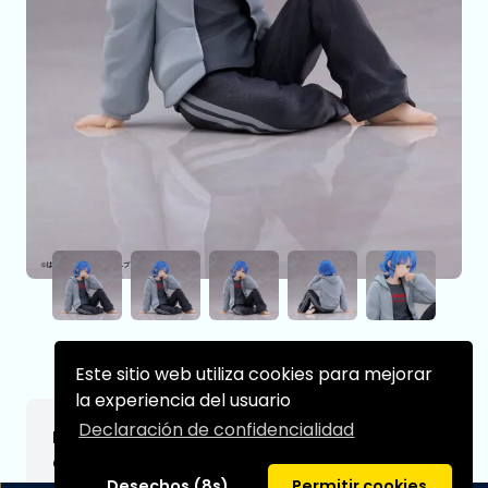
Este sitio web utiliza cookies para mejorar
la experiencia del usuario
Declaración de confidencialidad
Bocchi the Rock! Estatua PVC Desktop
Cute Figure Ryo Yamada Room Wear Ver.
Desechos (8s)
Permitir cookies